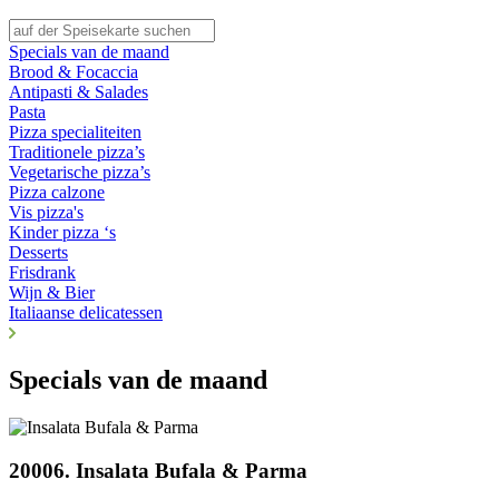
Specials van de maand
Brood & Focaccia
Antipasti & Salades
Pasta
Pizza specialiteiten
Traditionele pizza’s
Vegetarische pizza’s
Pizza calzone
Vis pizza's
Kinder pizza ‘s
Desserts
Frisdrank
Wijn & Bier
Italiaanse delicatessen
Specials van de maand
20006. Insalata Bufala & Parma