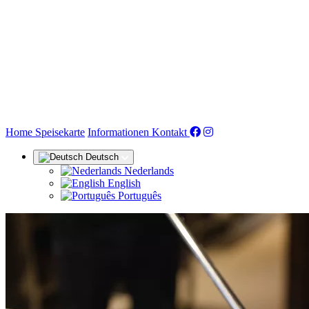
(aktuell)
Home
Speisekarte
Informationen
Kontakt
Deutsch
Nederlands
English
Português